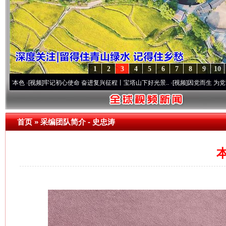
1
2
3
4
5
6
7
8
9
10
频]
牢记初心使命 奋进复兴征程丨宝塔山下好光景..
·[视频]
因党而生 为党而战——百年“纪
首页
»
采编团队简介
- 史忠涛
本