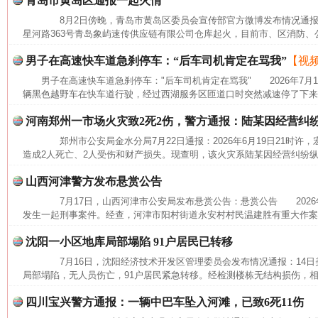
青岛市黄岛区通报一起火情
8月2日傍晚，青岛市黄岛区委员会宣传部官方微博发布情况通报
星河路363号青岛象屿速传供应链有限公司仓库起火，目前市、区消防、公
男子在高速快车道急刹停车：“后车司机肯定在骂我”
【视
男子在高速快车道急刹停车："后车司机肯定在骂我" 2026年7月
辆黑色越野车在快车道行驶，经过西湖服务区匝道口时突然减速停了下来，
河南郑州一市场火灾致2死2伤，警方通报：陆某因经营纠
郑州市公安局金水分局7月22日通报：2026年6月19日21时许
造成2人死亡、2人受伤和财产损失。现查明，该火灾系陆某因经营纠纷纵
山西河津警方发布悬赏公告
7月17日，山西河津市公安局发布悬赏公告：悬赏公告 2026年
发生一起刑事案件。经查，河津市阳村街道永安村村民温建胜有重大作案
沈阳一小区地库局部塌陷 91户居民已转移
网上购药对药下症？
7月16日，沈阳经济技术开发区管理委员会发布情况通报：14日美
局部塌陷，无人员伤亡，91户居民紧急转移。经检测楼栋无结构损伤，相
四川宝兴警方通报：一辆中巴车坠入河滩，已致6死11伤