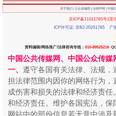
在谋一域中谋全局
关于我们
|
公众采编部
|
法律声明
| 中国
京ICP备11011765号1至3
ICP许可证: 京B2-20251785
广
资料编辑/网络推广/法律咨询专线：
010-89525216
QQ
中国公共传媒网、中国公众传媒
一、
遵守各国有关法律、法规，
习近平的博鳌关键词
魏明亮
担法律范围内因你的网络行为，
成伤害和损失的法律和经济责任
和经济责任。维护各国宪法，保
网站中的部份信息若无意中涉及