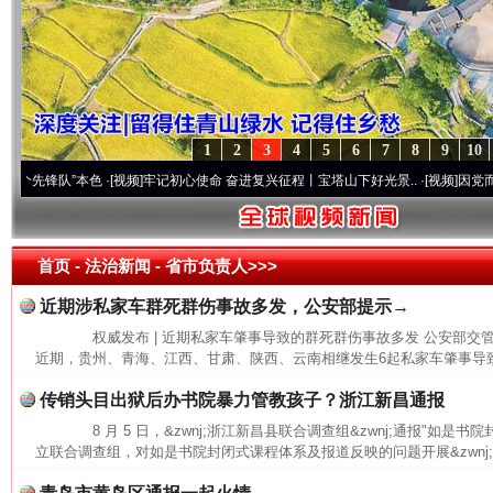
1
2
3
4
5
6
7
8
9
10
先锋队”本色
·[视频]
牢记初心使命 奋进复兴征程丨宝塔山下好光景..
·[视频]
因党而生 为
首页
- 法治新闻 -
省市负责人>>>
近期涉私家车群死群伤事故多发，公安部提示→
权威发布 | 近期私家车肇事导致的群死群伤事故多发 公安部
近期，贵州、青海、江西、甘肃、陕西、云南相继发生6起私家车肇事导致
传销头目出狱后办书院暴力管教孩子？浙江新昌通报
8 月 5 日，&zwnj;浙江新昌县联合调查组&zwnj;通报"如是
立联合调查组，对如是书院封闭式课程体系及报道反映的问题开展&zwnj;