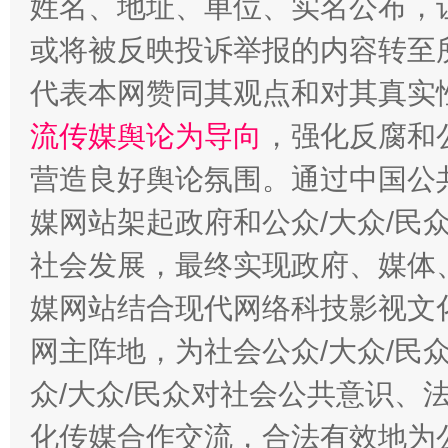
姓名、地址、单位、实名公布，让
或将被反映投诉举报的内容转至
代表本网赞同其观点和对其真实
流传媒舆论为导向
，强化反腐和
这是一记警钟！
谢
营造良好舆论氛围。通过中国公共
媒网站架起政府和公众/大众/民
社会发展，最终实现政府、媒体、
媒网站结合现代网络科技影视文
网主阵地，为社会公众/大众/民
众/大众/民众对社会公共意识、
今
在谋一域中谋全局
化传媒合作交流，合法有效地为公