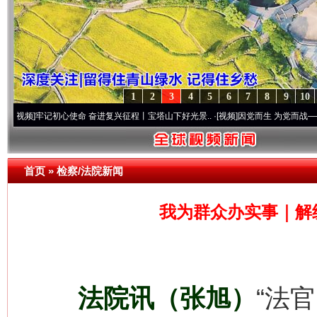
1
2
3
4
5
6
7
8
9
10
牢记初心使命 奋进复兴征程丨宝塔山下好光景..
·[视频]
因党而生 为党而战——百年“纪”
首页
»
检察/法院新闻
我为群众办实事｜解
法院讯（张旭）
“法