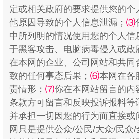
定或相关政府的要求提供您的个
他原因导致的个人信息泄漏；
⑶
揭批美国五大"原罪"
"炒
中所列明的情况使用您的个人信
于黑客攻击、电脑病毒侵入或政
在本网的企业、公司网站和共同
致的任何事态后果；
⑹
本网在各
责情形；
⑺
你在本网站留言的内
条款方可留言和反映投诉报料等
解纷+调解+退费，一次搞定
并承担一切因您的行为而直接或
网只是提供公众/公民/大众/民