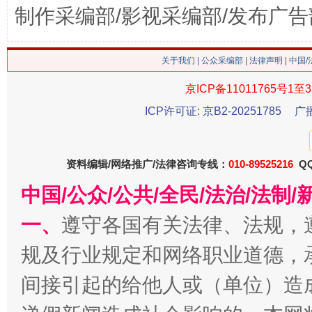
制作采编部/影视采编部/发布广告
关于我们
|
公众采编部
|
法律声明
| 中国
京ICP备11011765号1至3
ICP许可证: 京B2-20251785
广
今
在谋一域中谋全局
资料编辑/网络推广/法律咨询专线：
010-89525216
QQ
中国/公众/公共/全民/法治/法
一、
遵守各国有关法律、法规，
规及行业规定和网络职业道德，
间接引起的给他人或（单位）造
习近平的博鳌关键词
魏明亮