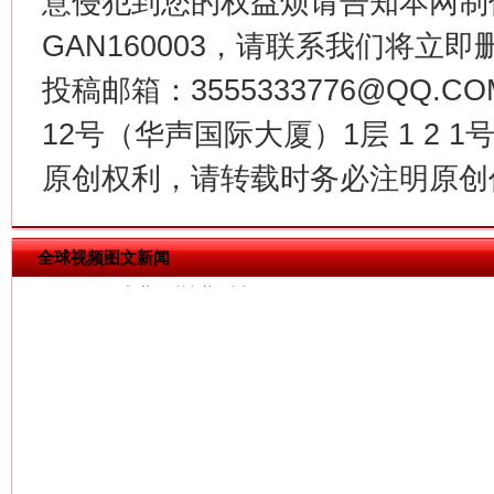
意侵犯到您的权益烦请告知本网制作采编
GAN160003，请联系我们将立即删
投稿邮箱：3555333776@QQ
12号（华声国际大厦）1层 1 2
今
在谋一域中谋全局
原创权利，请转载时务必注明原创作
全球视频图文新闻
习近平的博鳌关键词
魏明亮