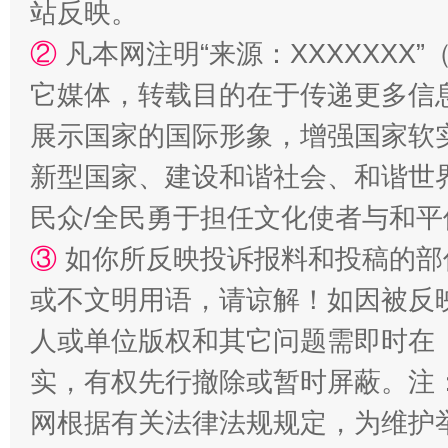
站反映。
②
凡本网注明“来源：XXXXXX
站台名比不上好声名
它媒体，转载目的在于传递更多信
展示国家的国际形象，增强国家软
新型国家、建设和谐社会、和谐世界
民众/全民勇于担任文化使者与和
③
如你所反映投诉报料和投稿的部
或不文明用语，请谅解！如因被反
人或单位版权和其它问题需即时在
漫山遍野的桃花与雪山、麦地、白藏房
除了
实，有权先行撤除或暂时屏蔽。注
网根据有关法律法规规定，为维护