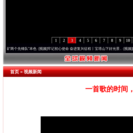
1
2
3
4
5
6
7
8
9
10
个先锋队”本色
·[视频]
牢记初心使命 奋进复兴征程丨宝塔山下好光景..
·[视频]
因党而生 
首页
»
视频新闻
一首歌的时间，