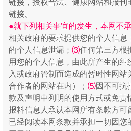
链接，授权合法、健康网站和报刊
链接。
●就下列相关事宜的发生，本网不
相关政府的要求提供您的个人信息
的个人信息泄漏；
⑶
任何第三方根
生
“刷贴”乱象丛生
用您的个人信息，由此所产生的纠
入或政府管制而造成的暂时性网站
合作者的网站在内）；
⑸
因不可抗
款及声明中列明的使用方式或免责
报料信息人承认本网所有条款方可
已经阅读本网条款并承担一切因您
揭批美国五大"原罪"
"炒