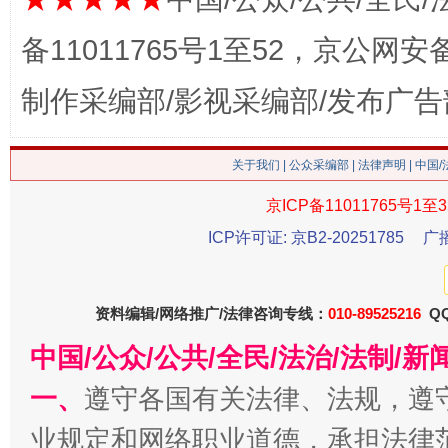
备11011765号1至52，京公网安备：
制作采编部/影视采编部/发布广告
生
“刷贴”乱象丛生
关于我们
|
公众采编部
|
法律声明
| 中国
京ICP备11011765号1至3
ICP许可证: 京B2-20251785
广
资料编辑/网络推广/法律咨询专线：
010-89525216
QQ
中国/公众/公共/全民/法治/法制/
揭批美国五大"原罪"
"炒
一、
遵守各国有关法律、法规，遵
业规定和网络职业道德，承担法律