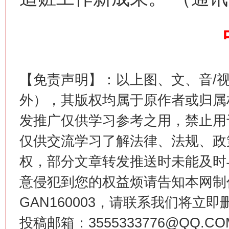
生
【免责声明】：以上图、文、音/
“刷贴”乱象丛生
外），其版权均属于原作者或归属
发推广仅供学习参考之用，禁止用
仅供交流学习了解法律、法规、政
权，部分文章转发推送时未能及时
意侵犯到您的权益烦请告知本网制作采编
GAN160003，请联系我们将立即删
揭批美国五大"原罪"
"炒
投稿邮箱：3555333776@QQ