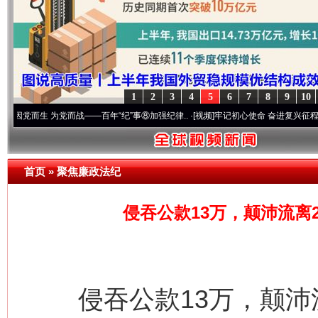
1
2
3
4
5
6
7
8
9
10
 为党而战——百年“纪”事⑧加强纪律..
·[视频]
牢记初心使命 奋进复兴征程丨“转折之城”
首页
»
聚焦廉政法纪
侵吞公款13万，颠沛流离
侵吞公款13万，颠沛流