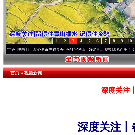
1
2
3
4
5
6
7
8
9
10
视频]
牢记初心使命 奋进复兴征程丨宝塔山下好光景..
·[视频]
因党而生 为党而战——百年“
首页
»
视频新闻
深度关注
深度关注丨