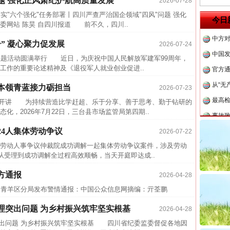
题 强化正风肃纪护航高质量发展
2026-07-28
四川省
落实"六个强化"任务部署丨四川严查严治国企领域"四风"问题 强化
今日
委网站 陈昊 自四川报道 前不久，四川..
中方对
” 凝心聚力促发展
2026-07-24
中国发
"主题活动圆满举行 近日，为庆祝中国人民解放军建军99周年，
官方
工作的重要论述精神及《退役军人就业创业促进..
从“无
本领青蓝接力砺担当
2026-07-23
最高
期开讲 为持续营造比学赶超、乐于分享、善于思考、勤于钻研的
事故致
，2026年7月22日，三台县市场监管局第四期..
近期涉
24人集体劳动争议
2026-07-22
半生相
动人事争议仲裁院成功调解一起集体劳动争议案件，涉及劳动
一纸欠
从受理到成功调解全过程高效顺畅，当天开庭即达成..
26万
方通报
2026-04-28
杨天
局青羊区分局发布警情通报：中国公众信息网摘编：亓荃鹏
传销头
理突出问题 为乡村振兴筑牢坚实根基
2026-04-28
四川省
突出问题 为乡村振兴筑牢坚实根基 四川省纪委监委督促各地因
中方对