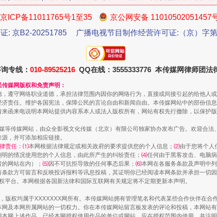
京ICP备11011765号1至35
京公网安备 11010502051457
证: 京B2-20251785
广播电视节目制作经营许可证:（京）字第3
今年投资意愿榜揭晓
咨询专线：
010-89525216
QQ在线：3555333776 本传媒网律师团
民传媒网版权和免责声明：
德，遵守网络职业道德，承担法律范围内因你的网络行为，直接或间接引起的给他人或
经济责任。维护各国宪法，保障公民的言论自由和新闻自由。本传媒网站中的部份信息
请来函来电说明本网站提供内容系本人或法人版权所有，网站有权先行撤除，以保护版
传媒等传媒网站，由众全影视文化传媒（北京）有限公司独家协办发布广告。欢迎合法
来源，并可添加相应链接。
律责任：⑴
本网根据法律规定或相关政府的要求提供您的个人信息；
⑵
由于您将个人
列明的情况使用您的个人信息，由此所产生的纠纷责任；
⑷
任何由于黑客攻击、电脑病
者的网站在内）；
⑸
因不可抗拒导致的任何事态后果；
⑹
本网在各服务条款及声明中列
有条款方可留言和反映投诉报料等讯息投稿，其证明你已经阅读本网条款并承担一切因
语权平台。本网根据各国新法律和国际互联网有关规定将不定期更新本声明。
魏明亮严重违纪违法案透视
作品，版权均属于XXXXXXX网所有。本传媒网站拥有管理笔名和代表某些合作伙伴在
本网及本网所属网站的一切权力。你在本传媒网站留言板发表的评论和投稿，本网站有
本网上述作品。已经本网授权使用作品的单位或网站，应在授权范围内使用，并注明“来