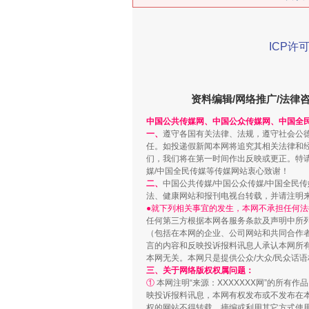
ICP许可
在谋一域中谋全局
资料编辑/网络推广/法律
中国公共传媒网、中国公众传媒网、中国全
一、
遵守各国有关法律、法规，遵守社会公
任。如投递假新闻本网将追究其相关法律和
们，我们将在第一时间作出反映或更正。特
媒/中国全民传媒等传媒网站衷心致谢！
二、
中国公共传媒/中国公众传媒/中国全民
法、健康网站和报刊电视台转载，并请注明
●就下列相关事宜的发生，本网不承担任何法
任何第三方根据本网各服务条款及声明中所
（包括在本网的企业、公司网站和共同合作
言的内容和反映投诉报料讯息人承认本网所
习近平的博鳌关键词
本网无关。本网只是提供公众/大众/民众话
三、关于网络版权权属问题：
①
本网注明“来源：XXXXXXX网”的所有
映投诉报料讯息，本网有权发布或不发布在
权的网站不得转载、摘编或利用其它方式使用