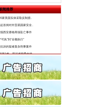
公安厅征集新型黑恶违法..
新闻推荐
6家美国实体采取反制措..
起首例对外贸易国家安全..
通报西安赛格商场坠亡事件
产可执”到“全额执行”
检抗诉的疑难复杂刑事案件
5死1伤，四川省安委会挂..
私家车群死群伤事故多发..
守，一别两宽：这场老年..
条伤亲情 巡回调解促和..
保费，离婚时为何要分走一..
誉，不得录用为公务员
目出狱后办书院暴力管教..
公安厅征集新型黑恶违法..
6家美国实体采取反制措..