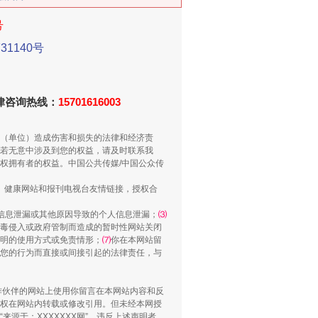
号
1140号
新中国诞生的见证
法律咨询热线：
15701616003
（单位）造成伤害和损失的法律和经济责
若无意中涉及到您的权益，请及时联系我
权拥有者的权益。中国公共传媒/中国公众传
、健康网站和报刊电视台友情链接，授权合
信息泄漏或其他原因导致的个人信息泄漏；
⑶
毒侵入或政府管制而造成的暂时性网站关闭
明的使用方式或免责情形；
⑺
你在本网站留
您的行为而直接或间接引起的法律责任，与
千亩耕地变“别墅”
合作伙伴的网站上使用你留言在本网站内容和反
权在网站内转载或修改引用。但未经本网授
源于：XXXXXXX网”。违反上述声明者，