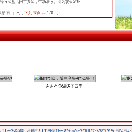
等方式盘活闲置资源，带动增收。图为该省泸州..
中国发
茶叶“炒上天”
条信息
首页
上页
下页
末页
共 170 页
官方
从“无
最高
事故致
谢谢有你温暖了四季
我们
|
公众采编部
|
法律声明
| 中国/法制/公共/全民/公众/农业/文化/视频/检察/法院/法治