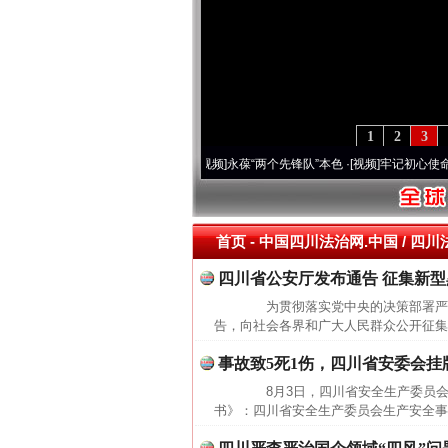
1
2
3
营20周年 深刻改变雪域高原..
·[视频]
永葆“两个先锋队”本色
·[视频]
牢记初心使命 奋
首页
- 中国四川法治网.中国 / 四川
四川省公安厅发布通告 征集新
为贯彻落实党中央的决策部署严厉
告，向社会各界和广大人民群众公开征集
事故致5死1伤，四川省安委会挂
8月3日，四川省安全生产委员会
书》：四川省安全生产委员会生产安全事故