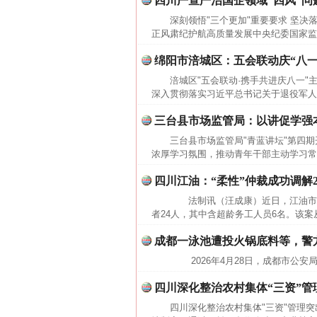
四川严查严治国企领域“四风”问
深刻领悟"三个更加"重要要求 坚决
正风肃纪护航高质量发展中央纪委国家监
绵阳市涪城区：五会联动庆“八一
涪城区"五会联动·携手共进庆八一
深入贯彻落实习近平总书记关于退役军人
三台县市场监管局：以讲促学强
三台县市场监管局"青蓝讲坛"第四
浓厚学习氛围，推动青年干部主动学习常态化
四川江油：“柔性”仲裁成功调解
法制讯（汪成康）近日，江油市劳
者24人，其中含超龄务工人员6名。该案
成都一泳池遭投火锅底料等，警
2026年4月28日，成都市公安
四川深化整治农村集体“三资”管
四川深化整治农村集体"三资"管理