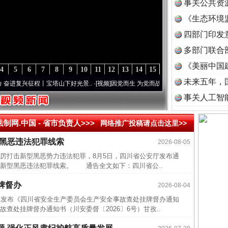
事关公共资
《生态环境
读
四部门印发
多部门联合
《美丽中国
4
5
6
7
8
9
10
11
12
13
14
15
未来五年，
进复兴征程丨宝塔山下好光景..
·[视频]
因党而生 为党而战——百年“纪”事⑧加强纪律..
·
事关人工智
法制网.中国 -
省市负责人>>>
网络推广投稿请点击这里>>
型黑恶违法犯罪线索
2026-08-05
近期涉
打击新型黑恶势力违法犯罪，8月5日，四川省公安厅发布通
半生相
新型黑恶违法犯罪线索。 通告全文如下：四川省公..
一纸欠
牌督办
2026-08-04
26万
发布《四川省安全生产委员会生产安全事故查处挂牌督办通知
查处挂牌督办通知书（川安委督〔2026〕6号）甘孜..
杨天
传销头