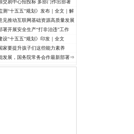
源交易中心招投标 多部门作出部署
监测“十五五”规划》发布｜全文｜解
意见推动互联网基础资源高质量发展
部署开展安全生产“打非治违”工作
建设“十五五”规划》印发｜全文
国家要提升孩子们这些能力素养
[视频]
牢记初心使命 奋进复兴征程丨“转折之城”激荡..
·[视频]
牢记初心使命 奋进复兴征程
能发展，国务院常务会作最新部署⇒
私家车群死群伤事故多发..
守，一别两宽：这场老年..
条伤亲情 巡回调解促和..
保费，离婚时为何要分走一..
誉，不得录用为公务员
目出狱后办书院暴力管教..