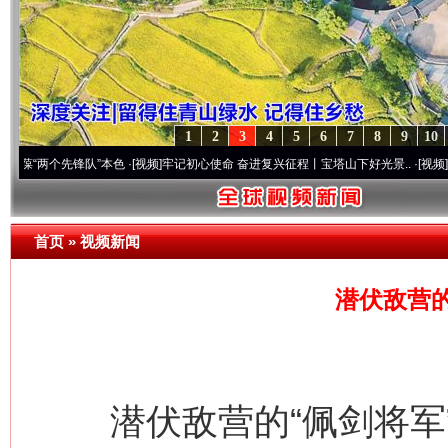
1
2
3
4
5
6
7
8
9
10
个先锋队”本色
·[视频]
牢记初心使命 奋进复兴征程丨宝塔山下好光景..
·[视频]
因党而生 
首页
»
视频新闻
潜伏敌营的
潜伏敌营的“佩剑将军