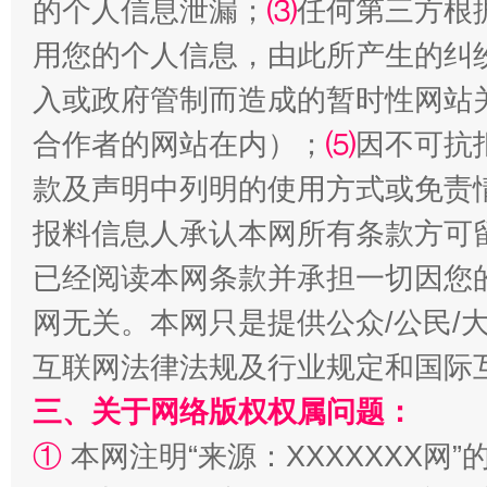
的个人信息泄漏；
⑶
任何第三方根
生
“刷贴”乱象丛生
用您的个人信息，由此所产生的纠
入或政府管制而造成的暂时性网站
合作者的网站在内）；
⑸
因不可抗
款及声明中列明的使用方式或免责
报料信息人承认本网所有条款方可
已经阅读本网条款并承担一切因您
揭批美国五大"原罪"
"炒
网无关。本网只是提供公众/公民/
互联网法律法规及行业规定和国际
三、关于网络版权权属问题：
①
本网注明“来源：XXXXXXX网”