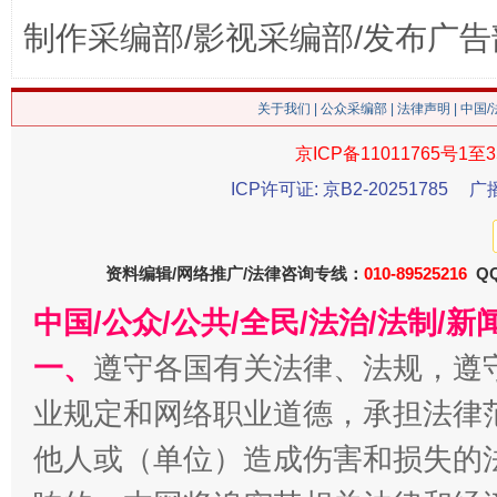
制作采编部/影视采编部/发布广告
关于我们
|
公众采编部
|
法律声明
| 中国
这是一记警钟！
谢
京ICP备11011765号1至3
ICP许可证: 京B2-20251785
广
资料编辑/网络推广/法律咨询专线：
010-89525216
QQ
中国/公众/公共/全民/法治/法制/
一、
遵守各国有关法律、法规，遵
业规定和网络职业道德，承担法律
今
在谋一域中谋全局
他人或（单位）造成伤害和损失的