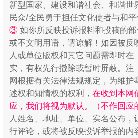
新型国家、建设和谐社会、和谐世界
民众/全民勇于担任文化使者与和
③
如你所反映投诉报料和投稿的部
或不文明用语，请谅解！如因被反
人或单位版权和其它问题需即时在
漫山遍野的桃花与雪山、麦地、白藏房
除了
实，有权先行撤除或暂时屏蔽。注
网根据有关法律法规规定，为维护
述权和知情权的权利，
在收到本网
应，我们将视为默认。（不作回应
人姓名、地址、单位、实名公布，让
行评论，或将被反映投诉举报的内