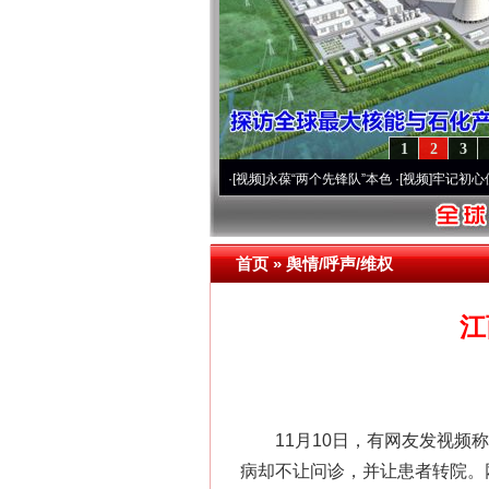
1
2
3
0周年 深刻改变雪域高原..
·[视频]
永葆“两个先锋队”本色
·[视频]
牢记初心使命 奋进复
首页
»
舆情/呼声/维权
江
11月10日，有网友发视频称
病却不让问诊，并让患者转院。