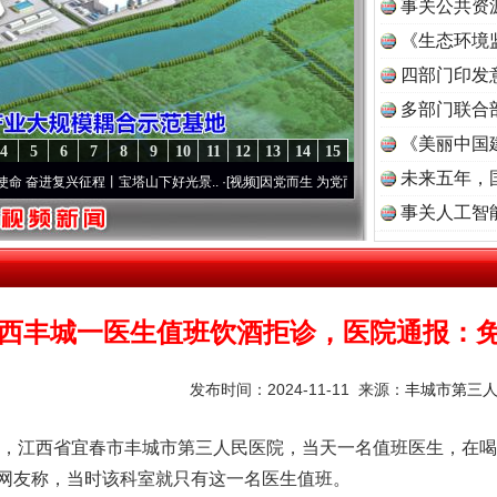
事关公共资
《生态环境
读
四部门印发
多部门联合
《美丽中国
4
5
6
7
8
9
10
11
12
13
14
15
未来五年，
兴征程丨宝塔山下好光景..
·[视频]
因党而生 为党而战——百年“纪”事⑧加强纪律..
·[视频
事关人工智
西丰城一医生值班饮酒拒诊，医院通报：
发布时间：2024-11-11 来源：
丰城市第三
，江西省宜春市丰城市第三人民医院，当天一名值班医生，在喝
网友称，当时该科室就只有这一名医生值班。