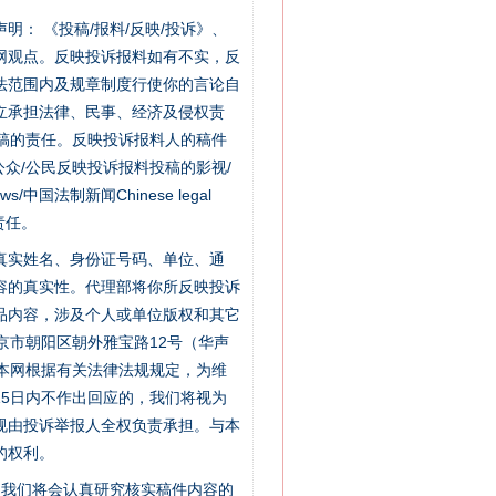
站严肃声明： 《投稿/报料/反映/投诉》、
网观点。反映投诉报料如有不实，反
法范围内及规章制度行使你的言论自
立承担法律、民事、经济及侵权责
稿的责任。反映投诉报料人的稿件
众/公民反映投诉报料投稿的影视/
s/中国法制新闻Chinese legal
责任。
的真实姓名、身份证号码、单位、通
容的真实性。代理部将你所反映投诉
品内容，涉及个人或单位版权和其它
京市朝阳区朝外雅宝路12号（华声
：本网根据有关法律法规规定，为维
5日内不作出回应的，我们将视为
规由投诉举报人全权负责承担。与本
的权利。
件，我们将会认真研究核实稿件内容的