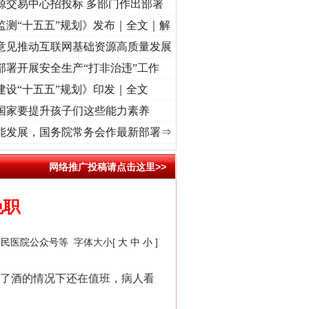
源交易中心招投标 多部门作出部署
监测“十五五”规划》发布｜全文｜解
意见推动互联网基础资源高质量发展
部署开展安全生产“打非治违”工作
建设“十五五”规划》印发｜全文
国家要提升孩子们这些能力素养
]
牢记初心使命 奋进复兴征程丨“转折之城”激荡..
·[视频]
牢记初心使命 奋进复兴征程丨红
能发展，国务院常务会作最新部署⇒
网络推广投稿请点击这里>>
免职
人民医院公众号等
字体大小[
大
中
小
]
了酒的情况下还在值班，病人看