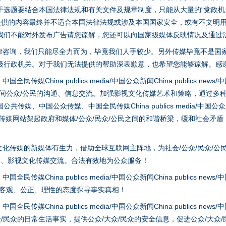
选题要结合本国法律法规和有关文件及规章制度，只能从大量的“党政机关部
您提供的内容最终并不适合本国法律法规或涉及本国国家安全，或有不文明
我们不能对外发布广告请您谅解，您还可以向国家级媒体反映情况及通过
律咨询，我们只能尽全力而为，毕竟我们人手较少。另外传媒毕竟不是国
级行政机关。对于我们无法提供的帮助深表歉意，也希望您能够谅解。感
hina publics media/中国公众新闻China publics news/中国法制
之间公众/公民的沟通、信息交流。加强影视文化传媒艺术和策略，通过多
茶叶“炒上天”
、中国公众传媒、中国全民传媒China publics media/中国公众新闻Chi
tem news等传媒网站架起政府和媒体/公众/民众/公民之间的和谐桥梁，缓和
化传媒的新媒体有生力，借助全球互联网主阵地，为社会/公众/民众/公
策、影视文化传媒交流。合法有效地为公众服务！
hina publics media/中国公众新闻China publics news/中国法制
以客观、公正、理性的态度探寻事实真相！
hina publics media/中国公众新闻China publics news/中国法制
众/民众的日常生活事实，提供公众/大众/民众的安全信息，促进公众/大众
谢谢有你温暖了四季