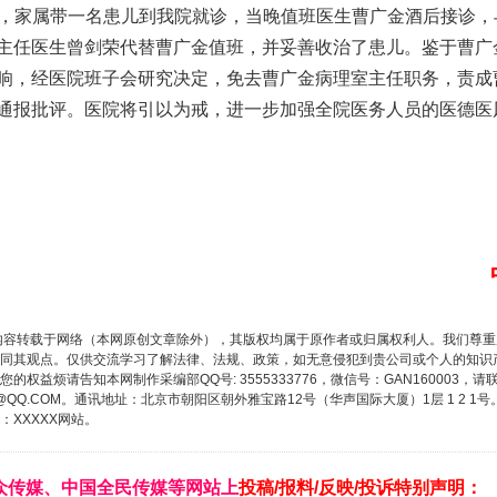
时许，家属带一名患儿到我院就诊，当晚值班医生曹广金酒后接诊
主任医生曾剑荣代替曹广金值班，并妥善收治了患儿。鉴于曹广
响，经医院班子会研究决定，免去曹广金病理室主任职务，责成
通报批评。医院将引以为戒，进一步加强全院医务人员的医德医
内容转载于网络（本网原创文章除外），其版权均属于原作者或归属权利人。我们尊
同其观点。仅供交流学习了解法律、法规、政策，如无意侵犯到贵公司或个人的知识
权益烦请告知本网制作采编部QQ号: 3555333776，微信号：GAN160003，请
3776@QQ.COM。通讯地址：北京市朝阳区朝外雅宝路12号（华声国际大厦）1层 1 
XXXXX网站。
众传媒、中国全民传媒等网站上
投稿/报料/反映/投诉特别声明：