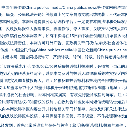
媒China publics media/China publics news等传媒网
众、民众、公民说法评论》等频道上的文章属原文转出或转载，不代表本
与本网无关。本网只是提供公众话语权平台，一定要在本国法律和公民权
述，反映投诉报料人捏造事实、弄虚作假、夸大事实、反映投诉报料人独
诉报料稿件已经本网发布，如有不实请在15日内书面告知理由并承担因此
全权法律责任，本网方可对外广告。党政机关部门/政法系统/社会团体/公
全民传媒China publics media/中国公众新闻China publics new
家版权。未经本网书面合同授权许可，严禁转载、转刊，转载、转刊将追诉法律
门/政法系统/社会团体/公众/公民反映投诉报料投稿时，必须留下自己
被投诉人的联系资料写全，以便本网及时与投诉人取得联系并核实投诉内
部门核实及调查被投诉人。注：如被反映投诉报料和投稿的全部或部份作
面文函加盖印章或个人加盖手印和身份证明快递北京制作采编部（地址：北
避免造成不必要的社会影响。经本网核实属实，有权先行撤除或暂时屏蔽。注
公民都有陈述权和知情权的权利，在收到告知函及本网短信或电话告知后1
人向本网投诉举报内容公开并转给相关部门和领导。如涉及到有关法律法
式的反映投诉报料投稿，本网保留不作回复、不作调查、不作处理和转发
稿已经发到，首先非常感谢您的信任与关注！您反映/投诉/报料/投稿的稿