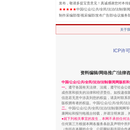
发布，敬请多提宝贵意见！真诚感谢您对本传
★★★★★
中国/公众/公共/全民/法治/法制/新闻
制作采编部/影视采编部/发布广告部/会议服务
解纷+调解+退费，一次搞定
关于
ICP许可
资料编辑/网络推广/法律
中国/公众/公共/全民/法治/法制/新闻网版权
一、
遵守各国有关法律、法规，遵守社会公
成伤害和损失的法律和经济责任。如投递假
信息若无意中涉及到您的权益，请及时联系
站台名比不上好声名
版权拥有者的权益。中国/公众/公共/全民/法
二、
中国/公众/公共/全民/法治/法制/
康网站和报刊电视台转载，并请注明来源，
●就下列相关事宜的发生，本网不承担任何法
任何第三方根据本网各服务条款及声明中所
（包括在本网的企业、公司网站和共同合作