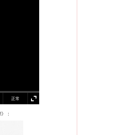
正常
!》：