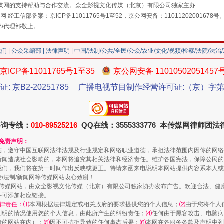
媒网的支持帮助与合作交流。众全影视文化传媒（北京）有限公司独家主办 :
网 经工信部备案：京ICP备11011765号1至52，京公网安备：11011202001678号
部/代理部敬上。
珠宝鉴定乱象
我们
|
公众采编部
|
法律声明
| 中国/法制/公共/全民/公众/农业/文化/视频/检察/法院/法治
京ICP备11011765号1至35
京公网安备 11010502051457
证: 京B2-20251785
广播电视节目制作经营许可证:（京）字第3
咨询专线：
010-89525216
QQ在线：3555333776 本传媒网律师团
和免责声明：
德，遵守中国互联网法律法规及行业规定和网络职业道德，承担法律范围内因你的网络
新闻造成社会影响的，本网将追究其相关法律和经济责任。维护各国宪法，保障公民的
我们，我们将在第一时间作出反映或更正。特请来函来电说明本网站提供内容系本人或
治/法制/新闻网等传媒网站衷心致谢！
走近一线检察官
新闻网等传媒网站，由众全影视文化传媒（北京）有限公司独家协办发布广告。欢迎合法、
并可添加相应链接。
律责任：⑴
本网根据法律规定或相关政府的要求提供您的个人信息；
⑵
由于您将个人
列明的情况使用您的个人信息，由此所产生的纠纷责任；
⑷
任何由于黑客攻击、电脑病
者的网站在内）；
⑸
因不可抗拒导致的任何事态后果；
⑹
本网在各服务条款及声明中列