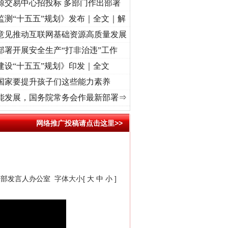
源交易中心招投标 多部门作出部署
监测“十五五”规划》发布｜全文｜解
意见推动互联网基础资源高质量发展
部署开展安全生产“打非治违”工作
建设“十五五”规划》印发｜全文
国家要提升孩子们这些能力素养
使命 奋进复兴征程丨“转折之城”激荡..
·[视频]
牢记初心使命 奋进复兴征程丨红船起航处 
能发展，国务院常务会作最新部署⇒
网络推广投稿请点击这里>>
交部发言人办公室
字体大小[
大
中
小
]