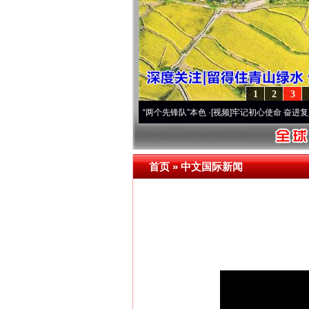
1
2
3
刻改变雪域高原..
·[视频]
永葆“两个先锋队”本色
·[视频]
牢记初心使命 奋进复兴征程丨宝
首页
»
中文国际新闻