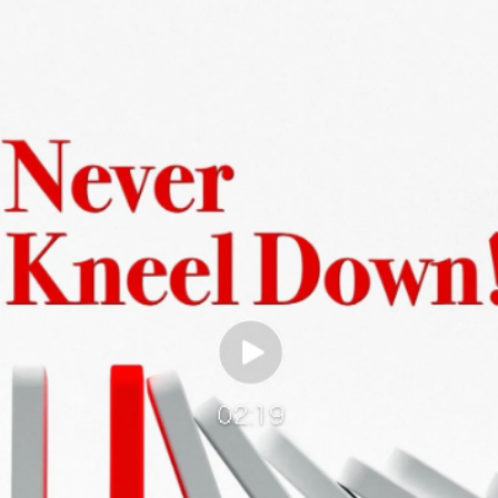
茶叶“炒上天”