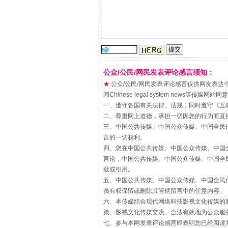
“刷贴”乱象丛生
公众/公民/网民发表评论感言须知：
★
公众/公民/网民发表评论感言仅供网友表达个人看法
闻Chinese legal system new
一、遵守各国有关法律、法规，同时遵守《
互
二、尊重网上道德，承担一切因您的行为而直
三、中国公共传媒、中国公众传媒、中国全民传媒China 
揭批美国五大"原罪"
言的一切权利。
四、您在中国公共传媒、中国公众传媒、中国全民传媒Chin
言论，中国公共传媒、中国公众传媒、中国全民传媒China
载或引用。
五、中国公共传媒、中国公众传媒、中国全民传媒China 
员有权保留或删除其管辖留言中的任意内容。
六、本传媒结合现代网络科技影视文化传媒的新
策、影视文化传媒交流。合法有效地为公众服
七、参与本网发表评论感言即表明您已经阅读并