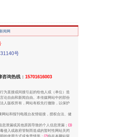
。
重拳出击！专项整治午间酒驾
/新闻网
号
1140号
法律咨询热线：
15701616003
行为直接或间接引起的给他人或（单位）造
言论自由和新闻自由。本传媒网站中的部份
法人版权所有，网站有权先行撤除，以保护
“谁都不怕”的他落马了
健康网站和报刊电视台友情链接，授权合法、健
信息泄漏或其他原因导致的个人信息泄漏；
⑶
毒侵入或政府管制而造成的暂时性网站关闭
明的使用方式或免责情形；
⑺
你在本网站留