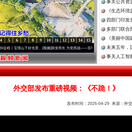
事关公共资
《生态环境
读
四部门印发
多部门联合
《美丽中国
4
5
6
7
8
9
10
11
12
13
14
15
未来五年，
塔山下好光景..
·[视频]
因党而生 为党而战——百年“纪”事⑧加强纪律..
·[视频]
牢记初心
事关人工智
外交部发布重磅视频：《不跪！》
发布时间：2025-04-29 来源：
外