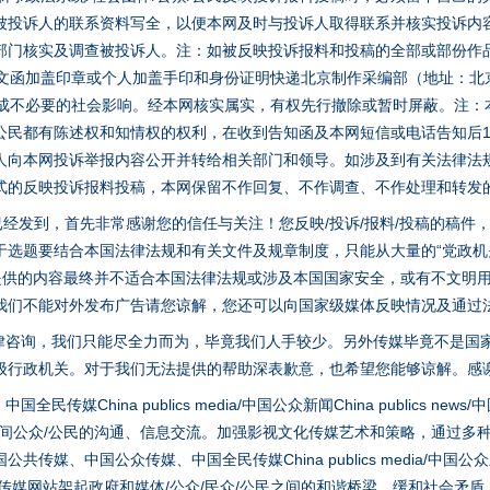
被投诉人的联系资料写全，以便本网及时与投诉人取得联系并核实投诉内
部门核实及调查被投诉人。注：如被反映投诉报料和投稿的全部或部份作
面文函加盖印章或个人加盖手印和身份证明快递北京制作采编部（地址：北
避免造成不必要的社会影响。经本网核实属实，有权先行撤除或暂时屏蔽。注
公民都有陈述权和知情权的权利，在收到告知函及本网短信或电话告知后1
人向本网投诉举报内容公开并转给相关部门和领导。如涉及到有关法律法
式的反映投诉报料投稿，本网保留不作回复、不作调查、不作处理和转发
稿已经发到，首先非常感谢您的信任与关注！您反映/投诉/报料/投稿的稿
选题要结合本国法律法规和有关文件及规章制度，只能从大量的“党政机关部
您提供的内容最终并不适合本国法律法规或涉及本国国家安全，或有不文明
我们不能对外发布广告请您谅解，您还可以向国家级媒体反映情况及通过
律咨询，我们只能尽全力而为，毕竟我们人手较少。另外传媒毕竟不是国
级行政机关。对于我们无法提供的帮助深表歉意，也希望您能够谅解。感
hina publics media/中国公众新闻China publics news/中国法制
茶叶“炒上天”
之间公众/公民的沟通、信息交流。加强影视文化传媒艺术和策略，通过多
、中国公众传媒、中国全民传媒China publics media/中国公众新闻Chi
tem news等传媒网站架起政府和媒体/公众/民众/公民之间的和谐桥梁，缓和