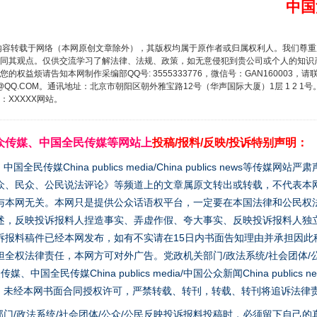
中国
内容转载于网络（本网原创文章除外），其版权均属于原作者或归属权利人。我们尊
同其观点。仅供交流学习了解法律、法规、政策，如无意侵犯到贵公司或个人的知识
权益烦请告知本网制作采编部QQ号: 3555333776，微信号：GAN160003，请
3776@QQ.COM。通讯地址：北京市朝阳区朝外雅宝路12号（华声国际大厦）1层 1 
XXXXX网站。
众传媒、中国全民传媒等网站上
投稿/报料/反映/投诉特别声明：
媒China publics media/China publics news等传媒网
众、民众、公民说法评论》等频道上的文章属原文转出或转载，不代表本
与本网无关。本网只是提供公众话语权平台，一定要在本国法律和公民权
述，反映投诉报料人捏造事实、弄虚作假、夸大事实、反映投诉报料人独
诉报料稿件已经本网发布，如有不实请在15日内书面告知理由并承担因此
全权法律责任，本网方可对外广告。党政机关部门/政法系统/社会团体/公
全民传媒China publics media/中国公众新闻China publics new
家版权。未经本网书面合同授权许可，严禁转载、转刊，转载、转刊将追诉法律
门/政法系统/社会团体/公众/公民反映投诉报料投稿时，必须留下自己