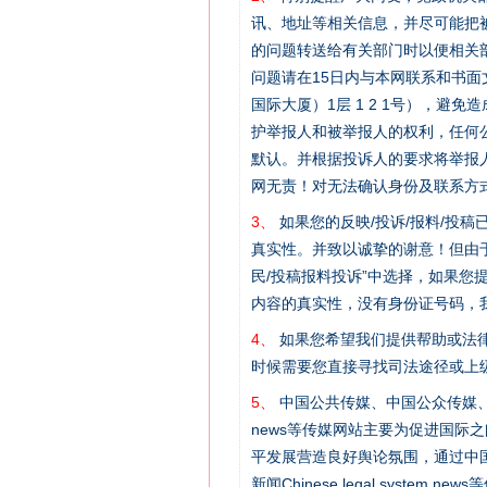
讯、地址等相关信息，并尽可能把
的问题转送给有关部门时以便相关
问题请在15日内与本网联系和书
国际大厦）1层 1 2 1号），
护举报人和被举报人的权利，任何
默认。并根据投诉人的要求将举报
网无责！对无法确认身份及联系方
3、
如果您的反映/投诉/报料/投
真实性。并致以诚挚的谢意！但由于
民/投稿报料投诉”中选择，如果
内容的真实性，没有身份证号码，
4、
如果您希望我们提供帮助或法
时候需要您直接寻找司法途径或上
网上购药对药下症？
5、
中国公共传媒、中国公众传媒、中国全民传媒C
news等传媒网站主要为促进国际
平发展营造良好舆论氛围，通过中国公共传媒
新闻Chinese legal sys