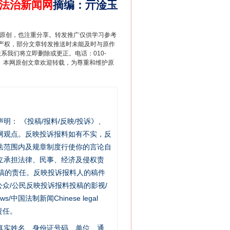
法治新闻网
摘编
：
亓淦玉
重原创，也注重分享。转发推广仅供学习参考
产权，部分文章转发推送时未能及时与原作
联系我们将立即删除或更正。电话：010-
2 1号。本网原创文章欢迎转载，为尊重和维护原
站严肃声明： 《投稿/报料/反映/投诉》、
网观点。反映投诉报料如有不实，反
法范围内及规章制度行使你的言论自
立承担法律、民事、经济及侵权责
稿的责任。反映投诉报料人的稿件
众/公民反映投诉报料投稿的影视/
s/中国法制新闻Chinese legal
责任。
的真实姓名、身份证号码、单位、通