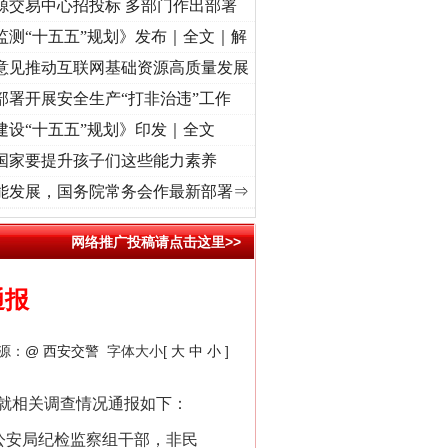
源交易中心招投标 多部门作出部署
监测“十五五”规划》发布｜全文｜解
意见推动互联网基础资源高质量发展
部署开展安全生产“打非治违”工作
建设“十五五”规划》印发｜全文
国家要提升孩子们这些能力素养
牢记初心使命 奋进复兴征程丨“转折之城”激荡..
·[视频]
牢记初心使命 奋进复兴征程丨红船
能发展，国务院常务会作最新部署⇒
网络推广投稿请点击这里>>
通报
来源：
@ 西安交警
字体大小[
大
中
小
]
就相关调查情况通报如下：
公安局纪检监察组干部，非民