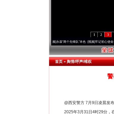
1
2
3
周年 深刻改变雪域高原..
·[视频]
永葆“两个先锋队”本色
·[视频]
牢记初心使命 奋进复兴征
首页
»
舆情/呼声/维权
警
@西安警方 7月9日凌晨发布
2025年3月31日4时29