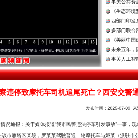
事关公共资
《生态环境
读
四部门印发
多部门联合
《美丽中国
4
5
6
7
8
9
10
11
12
13
14
15
未来五年，
程丨宝塔山下好光景..
·[视频]
因党而生 为党而战——百年“纪”事⑧加强纪律..
·[视频]
事关人工智
察违停致摩托车司机追尾死亡？西安交警
发布时间：2025-07-09 
情况通报：关于媒体报道“我市民警违法停车引发事故”一事，现
分，在该市雁塔区某段，罗某某驾驶普通二轮摩托车与姬某（派驻市