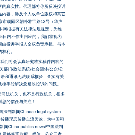
容的真实性。代理部将你所反映投诉
品内容，涉及个人或单位版权和其它
京市朝阳区朝外雅宝路12号（华声
：本网根据有关法律法规规定，为维
5日内不作出回应的，我们将视为
规由投诉举报人全权负责承担。与本
的权利。
件，我们将会认真研究核实稿件内容的
门/政法系统/社会团体/公众/公
用语和通讯无法联系核验、查实有关
法律手段解决您反映投诉的问题。
家司法机关，也不是行政机关，很多
谢您的信任与关注！
“神药”背后的真相
新闻Chinese legal system
种传播形态传播主流舆论，为中国和
na publics news/中国法制
社会矛盾！最终实现政府、媒体、公众三者