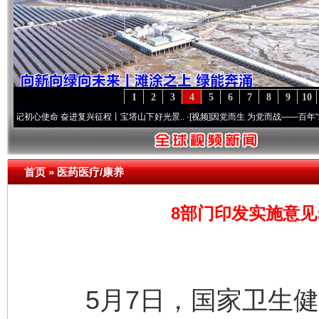
1
2
3
4
5
6
7
8
9
10
使命 奋进复兴征程丨宝塔山下好光景..
·[视频]
因党而生 为党而战——百年“纪”事⑧加强
首页
»
医药医疗/康养
8部门印发实施意见
5月7日，国家卫生健